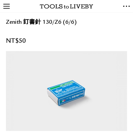
TOOLS to LIVEBY / 禮拜文房
NEW ARRIVALS
具
Zenith 釘書針 130/Z6 (6/6)
EXCLUSIVES
STATIONERY
NT$
50
LIVING TOOLS
BRANDS
SALE
BLOG
關於我們
媒體報導
禮拜據點
經銷代理商
聯絡我們
關於運送