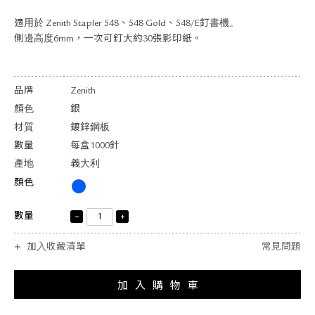
關於退換貨
適用於 Zenith Stapler 548、548 Gold、548/E釘書機。
常見問題
側邊高度6mm，一次可釘大約30張影印紙。
隱私政策
網站地圖
品牌
Zenith
顏色
銀
材質
鍍鋅鋼板
數量
每盒1000針
產地
義大利
顏色
數量
加入收藏清單
常見問題