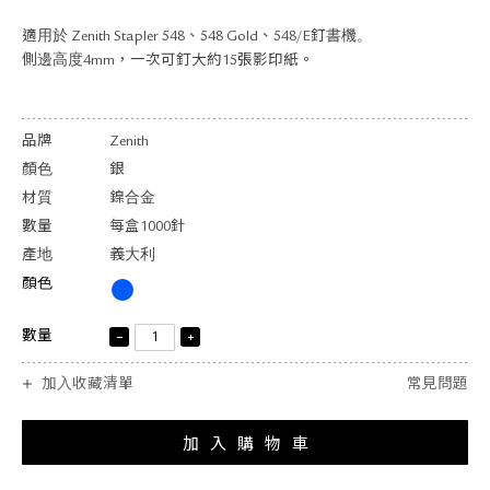
關於退換貨
適用於 Zenith Stapler 548、548 Gold、548/E釘書機。
常見問題
側邊高度4mm，一次可釘大約15張影印紙。
隱私政策
網站地圖
品牌
Zenith
顏色
銀
材質
鎳合金
數量
每盒1000針
產地
義大利
顏色
數量
加入收藏清單
常見問題