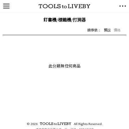
TOOLS to LIVEBY / 禮拜文房
NEW ARRIVALS
具
釘書機/標籤機/打洞器
EXCLUSIVES
排序依：
預設
價格
STATIONERY
LIVING TOOLS
BRANDS
SALE
此分類無任何商品
BLOG
關於我們
媒體報導
禮拜據點
經銷代理商
聯絡我們
© 2026
All Rights Reserved.
關於運送
TOOLS to LIVEBY /