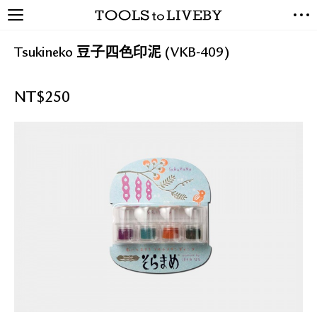
TOOLS to LIVEBY / 禮拜文房
NEW ARRIVALS
具
Tsukineko 豆子四色印泥 (VKB-409)
EXCLUSIVES
STATIONERY
NT$
250
LIVING TOOLS
BRANDS
SALE
BLOG
關於我們
媒體報導
禮拜據點
經銷代理商
聯絡我們
關於運送