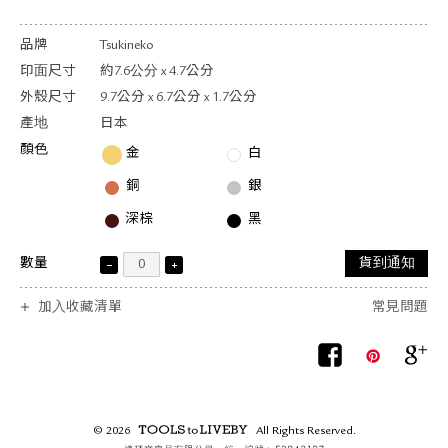
品牌
Tsukineko
印面尺寸
約7.6公分 x 4.7公分
外殼尺寸
9.7公分 x 6.7公分 x 1.7公分
產地
日本
顏色
金
白
銅
銀
深棕
黑
數量
貨到通知
加入收藏清單
常見問題
© 2026
All Rights Reserved.
TOOLS to LIVEBY /