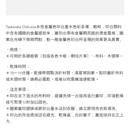
關於退換貨
常見問題
隱私政策
網站地圖
Tsukineko Delicata水性金屬色印台墨水色彩多樣、飽和，印台顏料
中含有細緻的金屬感粉末，蓋印出帶有金屬明亮感的燙金風格，圖
案在光線下微微閃動，較一般金屬色印台所呈現的效果更為真實。
．用途：
＊可用於各類紙張（包括各色卡紙、明信片等）、布料、木頭等。
．乾燥時間：
＊10¬~15分鐘，乾燥時間取決於材質、濕度等因素。如印蓋於布料
或木頭材質，請務必風乾，或者以吹風機加速乾燥。
．注意事項：
＊印在未下過水的布料時，建議洗滌一次後再進行蓋印，印油乾燥
後可熨燙15秒加以固色。
＊圖案蓋印錯誤或將印台墨水沾到衣服，請立即用洗衣粉清洗。
＊印台的存放應保證在避光、乾燥處，合好蓋子，蓋面保持在正上
方。