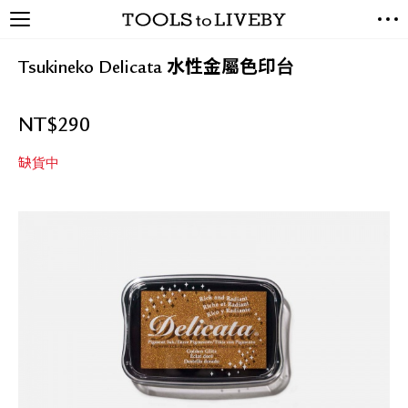
TOOLS to LIVEBY / 禮拜文房
NEW ARRIVALS
具
Tsukineko Delicata 水性金屬色印台
EXCLUSIVES
STATIONERY
NT$
290
LIVING TOOLS
BRANDS
缺貨中
SALE
BLOG
關於我們
媒體報導
禮拜據點
經銷代理商
聯絡我們
關於運送