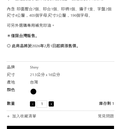
內含: 印面壓台7個、印台1個、印柄1個、鑷子1支、字盤2個:
尺寸4公釐，405個字母;尺寸5公釐，196個字母。
可另外選購專用補充印油。
＊僅限台灣販售。
◎ 此商品將於2026年2月1日起調漲售價。
品牌
Shiny
尺寸
21.5公分 x 16公分
產地
台灣
顏色
數量
庫存剩 1
加入收藏清單
常見問題