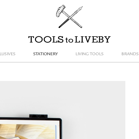
TOOLS to LIVEBY / 禮拜文房具
LUSIVES
STATIONERY
LIVING TOOLS
BRANDS