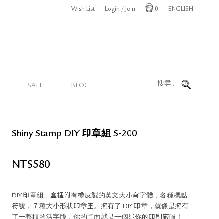
Wish List
Login / Join
0
ENGLISH
Cart
SALE
BLOG
Shiny Stamp DIY 印章組 S-200
NT$
580
DIY 印章組，盒裡附有橡皮製的英文大小寫字體，各種標點
符號，７種大小形狀印章座。擁有了 DIY 印章，就像是擁有
了一整櫃的活字版，你的桌面就是一個迷你的印刷廠囉！