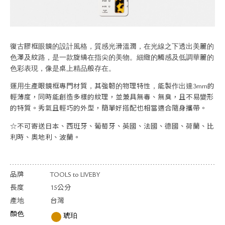
關於退換貨
常見問題
隱私政策
網站地圖
復古膠框眼鏡的設計風格，質感光滑溫潤，在光線之下透出美麗的
色澤及紋路，是一款旋繞在指尖的美物。細緻的觸感及低調華麗的
色彩表現，像是桌上精品般存在。
運用生產眼鏡框專門材質，其強韌的物理特性，能製作出達3mm的
輕薄度，同時能創造多樣的紋理，並兼具無毒、無臭，且不易變形
的特質。秀氣且輕巧的外型，簡單好搭配也相當適合隨身攜帶。
☆不可寄送日本、西班牙、葡萄牙、英國、法國、德國、荷蘭、比
利時、奧地利、波蘭。
品牌
TOOLS to LIVEBY
長度
15公分
產地
台灣
顏色
琥珀