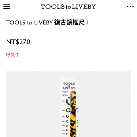
TOOLS to LIVEBY / 禮拜文房
NEW ARRIVALS
具
TOOLS to LIVEBY 復古鏡框尺 I
EXCLUSIVES
STATIONERY
NT$
270
LIVING TOOLS
BRANDS
缺貨中
SALE
BLOG
關於我們
媒體報導
禮拜據點
經銷代理商
聯絡我們
關於運送