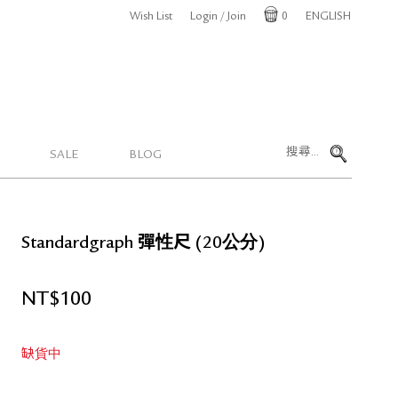
Wish List
Login / Join
0
ENGLISH
Cart
SALE
BLOG
Standardgraph 彈性尺 (20公分)
NT$
100
缺貨中