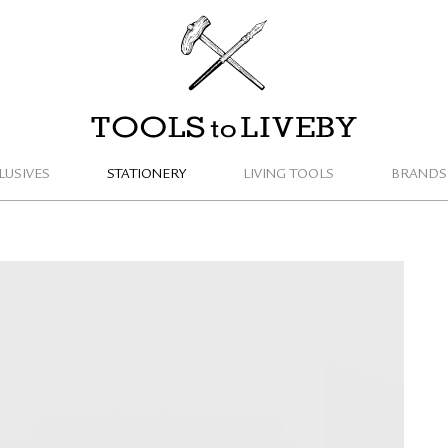
TOOLS to LIVEBY / 禮拜文房具
LUSIVES
STATIONERY
LIVING TOOLS
BRANDS