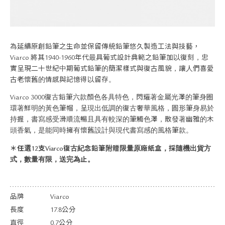
關於退換貨
常見問題
隱私政策
網站地圖
為延續原創鉛筆之生命並保留傳統鉛筆悠久製造工法與技藝，
Viarco 將其1940-1960年代最具葡式設計典範之鉛筆加以復刻，忠
實呈現二十世紀中期葡式鉛筆的簡潔樣式與復古風貌，讓人們喜愛
古老懷舊的情感與記憶得以留存。
Viarco 3000復古鉛筆六款顏色各具特色，閃耀著金屬光澤的筆身圈
環著鮮明的黃色筆帽，呈現出低調的復古奢華風格，圓形筆身易於
持握，書寫感受滑順流暢且具有較深的筆觸色澤，散發著幽雅的木
頭香氣，是能同時擁有懷舊設計與現代書寫感的風格筆款。
＊任選12支Viarco復古紀念鉛筆附贈限量原廠紙盒，採隨機出貨方
式，數量有限，送完為止。
品牌
Viarco
長度
17.8公分
直徑
0.7公分