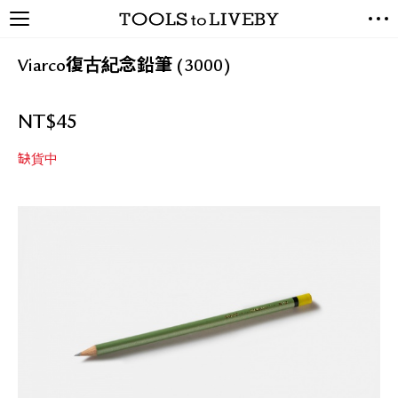
TOOLS to LIVEBY / 禮拜文房
NEW ARRIVALS
具
Viarco復古紀念鉛筆 (3000)
EXCLUSIVES
STATIONERY
NT$
45
LIVING TOOLS
BRANDS
缺貨中
SALE
BLOG
關於我們
媒體報導
禮拜據點
經銷代理商
聯絡我們
關於運送