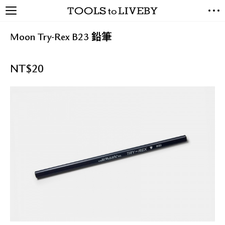
TOOLS to LIVEBY / 禮拜文房
NEW ARRIVALS
具
Moon Try-Rex B23 鉛筆
EXCLUSIVES
STATIONERY
NT$
20
LIVING TOOLS
BRANDS
SALE
BLOG
關於我們
媒體報導
禮拜據點
經銷代理商
聯絡我們
關於運送