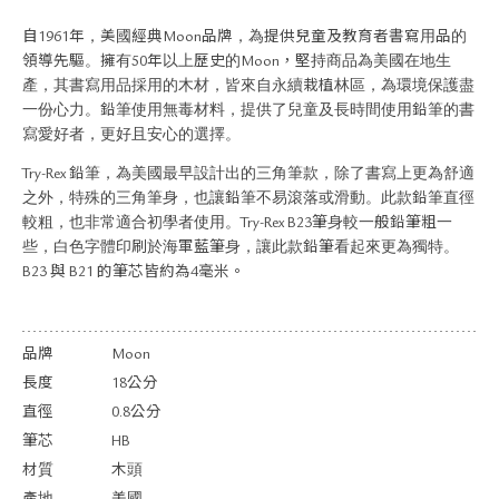
關於退換貨
自1961年，美國經典Moon品牌，為提供兒童及教育者書寫用品的
常見問題
領導先驅。擁有50年以上歷史的Moon，堅持商品為美國在地生
隱私政策
產，其書寫用品採用的木材，皆來自永續栽植林區，為環境保護盡
網站地圖
一份心力。鉛筆使用無毒材料，提供了兒童及長時間使用鉛筆的書
寫愛好者，更好且安心的選擇。
Try-Rex 鉛筆，為美國最早設計出的三角筆款，除了書寫上更為舒適
之外，特殊的三角筆身，也讓鉛筆不易滾落或滑動。此款鉛筆直徑
較粗，也非常適合初學者使用。Try-Rex B23筆身較一般鉛筆粗一
些，白色字體印刷於海軍藍筆身，讓此款鉛筆看起來更為獨特。
B23 與 B21 的筆芯皆約為4毫米。
品牌
Moon
長度
18公分
直徑
0.8公分
筆芯
HB
材質
木頭