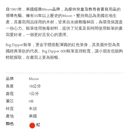
關於退換貨
自1961年，美國經典Moon品牌，為提供兒童及教育者書寫用品的
常見問題
領導先驅。擁有50年以上歷史的Moon，堅持商品為美國在地生
隱私政策
產，其書寫用品採用的木材，皆來自永續栽植林區，為環境保護盡
網站地圖
一份心力。鉛筆使用無毒材料，提供了兒童及長時間使用鉛筆的書
寫愛好者，一個更好且安心的選擇。
Big Dipper鉛筆，燙金字體搭配渾圓的紅色筆身，其美麗外型為美
國經典筆款的代表。Big Dipper 600鉛筆直徑較寬，讓小朋友也能夠
輕鬆握取，在書寫上更為順暢。
品牌
Moon
長度
18公分
直徑
1公分
筆芯
HB
材質
木頭
產地
美國
顏色
紅