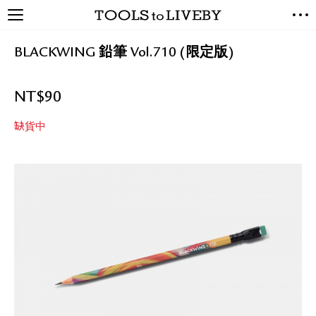
TOOLS to LIVEBY / 禮拜文房
NEW ARRIVALS
具
BLACKWING 鉛筆 Vol.710 (限定版)
EXCLUSIVES
STATIONERY
NT$
90
LIVING TOOLS
BRANDS
缺貨中
SALE
BLOG
關於我們
媒體報導
禮拜據點
經銷代理商
聯絡我們
關於運送