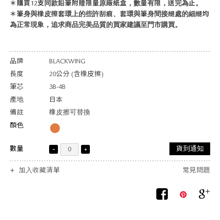
＊購買12支同款鉛筆附贈限量原廠紙盒，數量有限，送完為止。
＊筆身與橡皮擦套環上的些許刮痕、套環與筆身間接縫處的細縫均
為正常現象，追求商品完美品質的買家建議至門市購買。
品牌
BLACKWING
長度
20公分 (含橡皮擦)
筆芯
3B-4B
產地
日本
備註
橡皮擦可替換
顏色
數量
貨到通知
加入收藏清單
常見問題