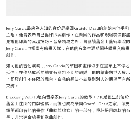
關於退換貨
常見問題
隱私政策
網站地圖
Jerry Garcia最廣為人知的身份是樂團Grateful Dead的創始吉他手和
主唱，他曾表示自己偏好即興創作，在樂團的作品和現場表演都能
見證他即興的高超技巧。音樂領域之外，曾就讀舊金山藝術學院的
Jerry Garcia也相當有繪畫天賦，在他的音樂生涯期間持續投入繪畫
創作。
如同他的吉他演奏，Jerry Garcia的草圖和畫作似乎在畫布上不停地
延伸，在作品成形前總會有意想不到的轉變。他的繪畫向世人展示
了即興創作不僅限於舞台，自我的想法不該受到別人的期望而有所
束縛。
Blackwing Vol.710是向音樂家Jerry Garcia的致敬，710是他生前位於
舊金山住所的門牌號碼，而後也成為樂團Grateful Dead之家。每支
鉛筆都印有他的畫作「曲線與線條」的一部分，筆芯採用較軟的石
墨，非常適合繪畫和歌曲創作。