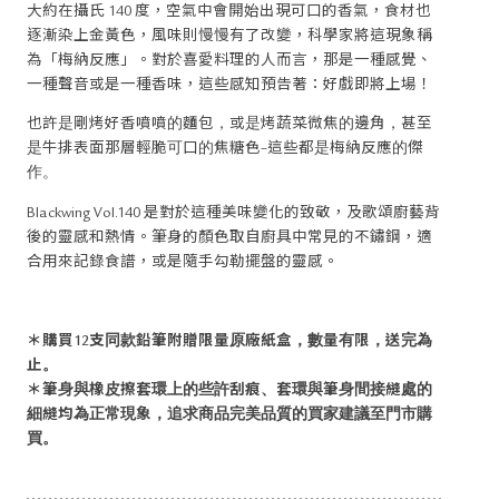
大約在攝氏 140 度，空氣中會開始出現可口的香氣，食材也
逐漸染上金黃色，風味則慢慢有了改變，科學家將這現象稱
為「梅納反應」。對於喜愛料理的人而言，那是一種感覺、
一種聲音或是一種香味，這些感知預告著：好戲即將上場！
也許是剛烤好香噴噴的麵包，或是烤蔬菜微焦的邊角，甚至
是牛排表面那層輕脆可口的焦糖色–這些都是梅納反應的傑
作。
Blackwing Vol.140 是對於這種美味變化的致敬，及歌頌廚藝背
後的靈感和熱情。筆身的顏色取自廚具中常見的不鏽鋼，適
合用來記錄食譜，或是隨手勾勒擺盤的靈感。
＊購買12支同款鉛筆附贈限量原廠紙盒，數量有限，送完為
止。
＊筆身與橡皮擦套環上的些許刮痕、套環與筆身間接縫處的
細縫均為正常現象，追求商品完美品質的買家建議至門市購
買。