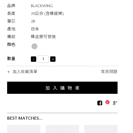
品牌
BLACKWING
長度
20公分 (含橡皮擦)
筆芯
2B
產地
日本
備註
橡皮擦可替換
顏色
數量
加入收藏清單
常見問題
BEST MATCHES...