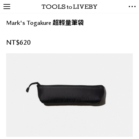
TOOLS to LIVEBY / 禮拜文房
NEW ARRIVALS
具
Mark's Togakure 超輕量筆袋
EXCLUSIVES
STATIONERY
NT$
620
LIVING TOOLS
BRANDS
SALE
BLOG
關於我們
媒體報導
禮拜據點
經銷代理商
聯絡我們
關於運送