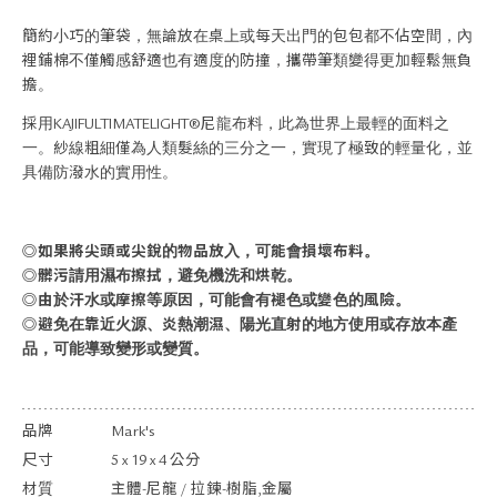
關於退換貨
簡約小巧的筆袋，無論放在桌上或每天出門的包包都不佔空間，內
常見問題
裡鋪棉不僅觸感舒適也有適度的防撞，攜帶筆類變得更加輕鬆無負
隱私政策
擔。
網站地圖
採用KAJIFULTIMATELIGHT®尼龍布料，此為世界上最輕的面料之
一。紗線粗細僅為人類髮絲的三分之一，實現了極致的輕量化，並
具備防潑水的實用性。
◎如果將尖頭或尖銳的物品放入，可能會損壞布料。
◎髒污請用濕布擦拭，避免機洗和烘乾。
◎由於汗水或摩擦等原因，可能會有褪色或變色的風險。
◎避免在靠近火源、炎熱潮濕、陽光直射的地方使用或存放本產
品，可能導致變形或變質。
品牌
Mark's
尺寸
5 x 19 x 4 公分
材質
主體-尼龍 / 拉鍊-樹脂,金屬