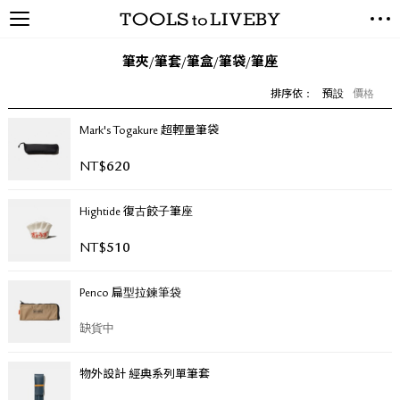
TOOLS to LIVEBY / 禮拜文房
NEW ARRIVALS
具
筆夾/筆套/筆盒/筆袋/筆座
EXCLUSIVES
排序依：
預設
價格
STATIONERY
LIVING TOOLS
Mark's Togakure 超輕量筆袋
BRANDS
NT$
620
SALE
Hightide 復古餃子筆座
BLOG
NT$
510
關於我們
Penco 扁型拉鍊筆袋
媒體報導
禮拜據點
缺貨中
經銷代理商
聯絡我們
物外設計 經典系列單筆套
關於運送