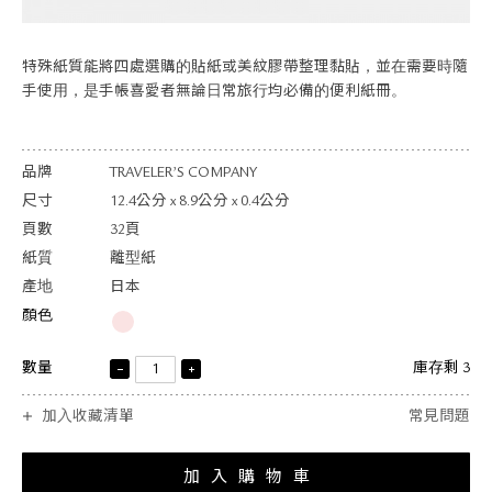
關於退換貨
常見問題
特殊紙質能將四處選購的貼紙或美紋膠帶整理黏貼，並在需要時隨
隱私政策
手使用，是手帳喜愛者無論日常旅行均必備的便利紙冊。
網站地圖
品牌
TRAVELER’S COMPANY
尺寸
12.4公分 x 8.9公分 x 0.4公分
頁數
32頁
紙質
離型紙
產地
日本
顏色
數量
庫存剩 3
加入收藏清單
常見問題