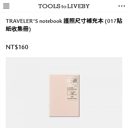
TOOLS to LIVEBY / 禮拜文房
NEW ARRIVALS
具
TRAVELER'S notebook 護照尺寸補充本 (017貼
EXCLUSIVES
紙收集冊)
STATIONERY
LIVING TOOLS
NT$
160
BRANDS
SALE
BLOG
關於我們
媒體報導
禮拜據點
經銷代理商
聯絡我們
關於運送