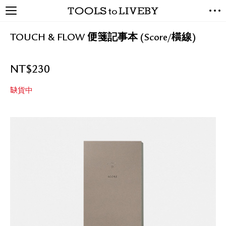
TOOLS to LIVEBY / 禮拜文房
NEW ARRIVALS
具
TOUCH & FLOW 便箋記事本 (Score/橫線)
EXCLUSIVES
STATIONERY
NT$
230
LIVING TOOLS
BRANDS
缺貨中
SALE
BLOG
關於我們
媒體報導
禮拜據點
經銷代理商
聯絡我們
關於運送