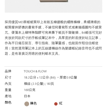
關於退換貨
常見問題
隱私政策
網站地圖
採用優質MD原紙紙質印上有如五線譜般的細微橫線，柔細滑順的
紙質提供舒適的書寫手感，不論任何書寫形式或素描插圖均不感突
兀。便箋本上緣特殊黏膠可完美撕下紙頁不致破損，B6紙張可完好
夾放於同款尺寸的手帳或筆記本中，具厚度的封底便於站立記事，
作為平日備忘留言、導引指南、隨筆靈感，也能當作短信信紙使
用；當然運用筆記本上的五線譜橫線作為樂譜紙紀錄音符也不成問
題，是有著廣泛用途的便利紙本文具。
品牌
TOUCH & FLOW
尺寸
18.2公分 x 12公分 (B6) ，厚度0.9公釐
內頁
橫線 (2.5公釐) / 80頁
重量
160公克
產地
日本
顏色
藕色
紅