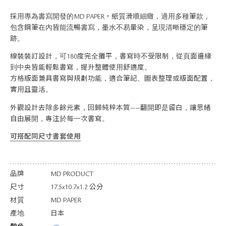
關於退換貨
採用專為書寫開發的MD PAPER，紙質滑順細緻，適用多種筆款，
常見問題
包含鋼筆在內皆能流暢書寫，墨水不易暈染，呈現清晰穩定的筆
隱私政策
跡。
網站地圖
線裝裝訂設計，可180度完全攤平，書寫時不受限制，從頁面邊緣
到中央皆能輕鬆書寫，提升整體使用舒適度。
方格版面兼具書寫與規劃功能，適合筆記、圖表整理或版面配置，
實用且靈活。
外觀設計去除多餘元素，回歸純粹本質——翻開即是留白，讓思緒
自由展開，專注於每一次書寫。
可搭配同尺寸書套使用
品牌
MD PRODUCT
尺寸
17.5x10.7x1.2 公分
材質
MD PAPER
產地
日本