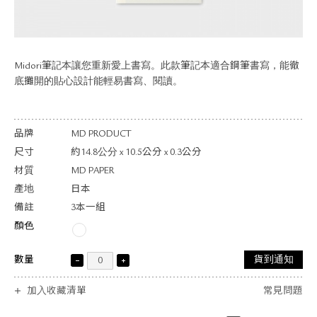
關於退換貨
常見問題
隱私政策
網站地圖
Midori筆記本讓您重新愛上書寫。此款筆記本適合鋼筆書寫，能徹
底攤開的貼心設計能輕易書寫、閱讀。
品牌
MD PRODUCT
尺寸
約14.8公分 x 10.5公分 x 0.3公分
材質
MD PAPER
產地
日本
備註
3本一組
顏色
數量
貨到通知
加入收藏清單
常見問題