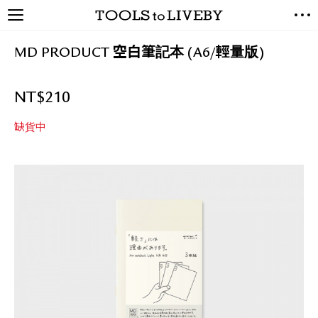
TOOLS to LIVEBY / 禮拜文房
NEW ARRIVALS
具
MD PRODUCT 空白筆記本 (A6/輕量版)
EXCLUSIVES
STATIONERY
NT$
210
LIVING TOOLS
BRANDS
缺貨中
SALE
BLOG
關於我們
媒體報導
禮拜據點
經銷代理商
聯絡我們
關於運送