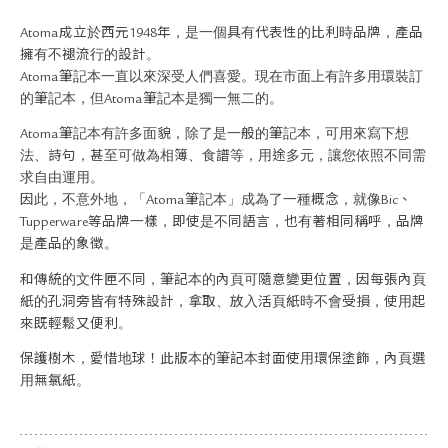
關於退換貨
Atoma成立於西元1948年，是一個具有代表性的比利時品牌，產品
常見問題
擁有不褪流行的設計。
隱私政策
Atoma筆記本一直以來深受人們喜愛。現在市面上有許多用環裝訂
網站地圖
的筆記本，但Atoma筆記本是獨一無二的。
Atoma筆記本有許多面貌，除了是一般的筆記本，可用來寫下想
法、詩句，甚至可做為相簿、食譜等，用途多元，讓您依照不同需
求自由運用。
因此，不意外地，「Atoma筆記本」成為了一種概念，就像Bic、
Tupperware等品牌一樣，即使是不同語言，也有著相同稱呼，品牌
是產品的象徵。
和傳統的文件匣不同，筆記本的內頁可隨意變更位置，因每張內頁
紙的孔洞旁皆有特殊設計，拿取、放入活頁紙時不會受損，使用起
來既輕鬆又便利。
保護樹木，愛惜地球！此版本的筆記本封面使用環保塗飾，內頁選
用無氯紙。