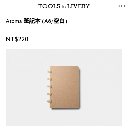
TOOLS to LIVEBY / 禮拜文房
NEW ARRIVALS
具
Atoma 筆記本 (A6/空白)
EXCLUSIVES
STATIONERY
NT$
220
LIVING TOOLS
BRANDS
SALE
BLOG
關於我們
媒體報導
禮拜據點
經銷代理商
聯絡我們
關於運送