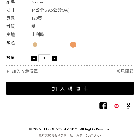
品牌
Atoma
尺寸
14公分 x 9.5公分(A6)
頁數
120頁
材質
紙
產地
比利時
顏色
數量
加入收藏清單
常見問題
© 2026
All Rights Reserved.
TOOLS to LIVEBY /
禮拜文房具.