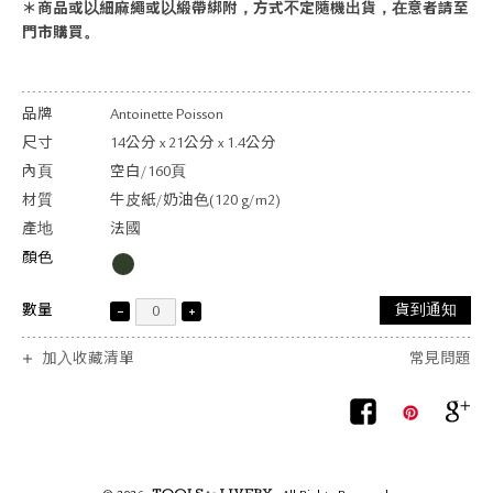
＊商品或以細麻繩或以緞帶綁附，方式不定隨機出貨，在意者請至
門市購買。
品牌
Antoinette Poisson
尺寸
14公分 x 21公分 x 1.4公分
內頁
空白/160頁
材質
牛皮紙/奶油色(120 g/m2)
產地
法國
顏色
數量
貨到通知
加入收藏清單
常見問題