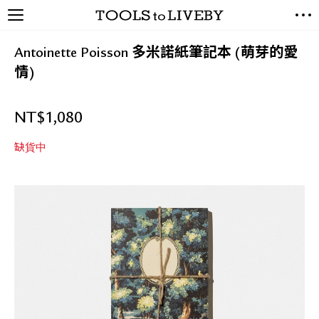
TOOLS to LIVEBY / 禮拜文房
NEW ARRIVALS
具
Antoinette Poisson 多米諾紙筆記本 (萌芽的愛
EXCLUSIVES
情)
STATIONERY
LIVING TOOLS
NT$
1,080
BRANDS
缺貨中
SALE
BLOG
關於我們
媒體報導
禮拜據點
經銷代理商
聯絡我們
關於運送