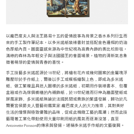
關於退換貨
常見問題
隱私政策
網站地圖
以龐巴度夫人與法王路易十五的愛情故事為背景之香水系列衍生而
來的手工製作筆記本，以多米諾紙裝裱書封並搭配金色邊框的奶油
色厚紙內頁。圖面靈感來源為中世紀視為高貴內飾的奧比松掛毯，
滿綠的森林為年輕女子與法國國王的會面場景，植物的清新氣息象
徵著萌芽的愛情與青春的喜悅。
手工技藝多米諾起源於18世紀，將繪有花卉或幾何圖案的金屬塊浮
雕壓印於手作紙上，爾後以手工或模板繪製上色，即成為多米諾
紙。做工繁複且具迷人圖樣的多米諾紙，初期用作裝裱書本、包覆
盒箱或作為傢俱櫥櫃的內襯飾紙，於19世紀進而衍伸為牆面壁紙或
屏風家飾。多米諾紙無論於法國民間或貴族的繁盛發展，歸功於凡
爾賽宮侯爵夫人暨藝術鑑賞家-龐巴度夫人的大力推崇，其對美好
生活的憧憬與極致優雅的品味，促成此精緻工藝的風潮；然而此技
藝隨著工業化帶動使用大量印刷用紙的風氣而逐漸沒落，直至
Antoinette Poisson的傳承與發揚，堪稱多米諾手作紙的文藝復興。