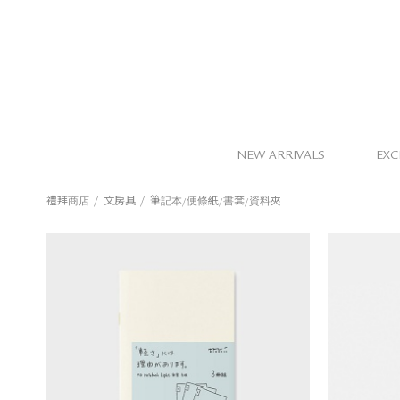
NEW ARRIVALS
EXC
/
/
禮拜商店
文房具
筆記本/便條紙/書套/資料夾
MD PRODUCT 方格筆記本 (B6 silm/輕量
MD 
版)