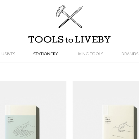
TOOLS to LIVEBY / 禮拜文房具
LUSIVES
STATIONERY
LIVING TOOLS
BRANDS
PRODUCT 方格筆記本 (A7)
MD PRODUCT 空白筆記本 
NT$
250
NT$
250