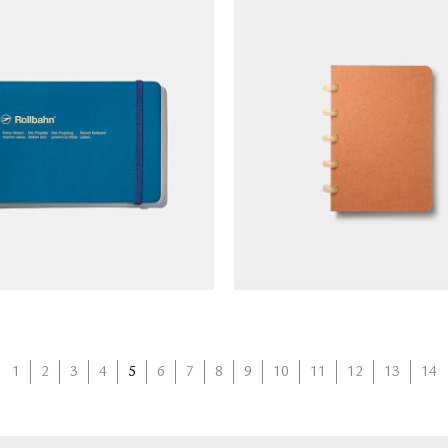
ics Rollbahn 線圈筆記本 (橫式)
Atoma 筆記本 (A6/格
NT$
230
NT$
220
1
2
3
4
5
6
7
8
9
10
11
12
13
14