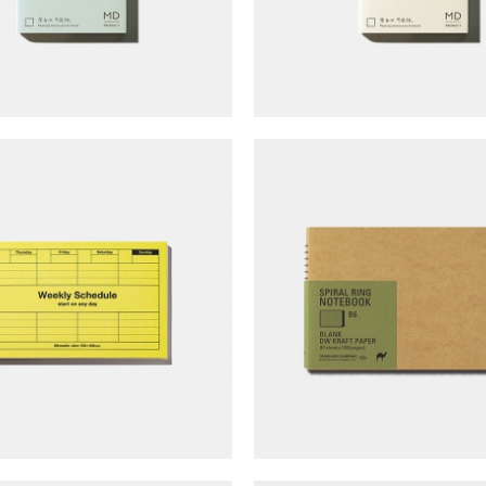
TRAVELER'S COMPANY 
k's Dayfree 週計畫 筆記本
(B6/空白牛皮紙)
NT$
250
NT$
240