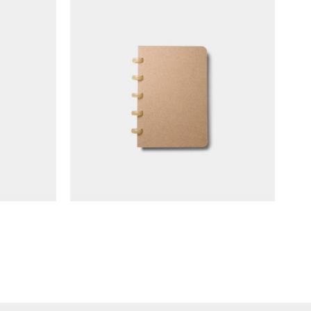
紋)
Atoma 筆記本 (A6/橫線)
NT$
220