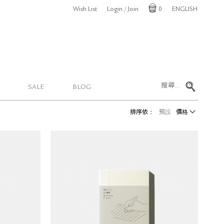
Wish List
Login / Join
0
ENGLISH
Cart
SALE
BLOG
排序依：
預設
價格
(A7)
MD PRODUCT 橫線筆記本 (A7)
NT$
250