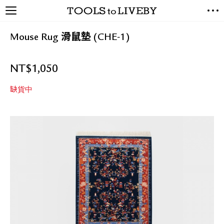
TOOLS to LIVEBY / 禮拜文房
NEW ARRIVALS
具
Mouse Rug 滑鼠墊 (CHE-1)
EXCLUSIVES
STATIONERY
NT$
1,050
LIVING TOOLS
BRANDS
缺貨中
SALE
BLOG
關於我們
媒體報導
禮拜據點
經銷代理商
聯絡我們
關於運送