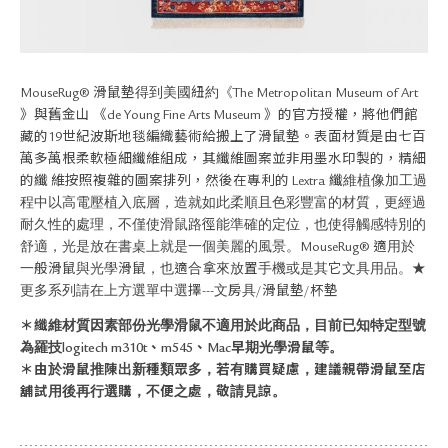
關於退換貨
常見問題
隱私政策
網站地圖
MouseRug® 滑鼠墊得到美國紐約《The Metropolitan Museum of Art
》與舊金山 《de Young Fine Arts Museum 》的官方授權，將他們館
藏的19世紀波斯地毯編織藝術給搬上了滑鼠墊。表面材質是由七百
萬多萬根柔軟極細纖維組成，其纖維圖案並非用墨水印製的，精細
的纖 維按照複雜的圖案排列，然後在專利的 Lextra 纖維植像加工過
程中以高電壓植入底層，造就如此柔順且色彩豐富的材質，更經過
耐久性的處理，不僅使滑鼠路徑能準確的定位，也使得觸感特別的
舒適，光是放在書桌上就是一個美麗的風景。MouseRug® 適用於
一般滑鼠與光學滑鼠，也適合拿來放置手機或是其它文具用品。★
更多系列請在上方選單中選擇---文房具/滑鼠墊/杯墊
＊纖維材質因素部份光學滑鼠不適用於此商品，目前已知特定型號
為羅技logitech m310t、m545、Mac早期光學滑鼠等。
＊由於滑鼠推陳出新種類眾多，若有購買疑慮，建議親帶滑鼠至店
舖試用後再行選購，不便之處，敬請見諒。