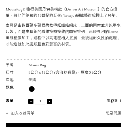
關於退換貨
MouseRug® 獲得美國丹佛美術館《Denver Art Museum》的官方授
常見問題
權，將他們館藏的19世紀納瓦荷(Navajo)編織藝術給搬上了杯墊。
隱私政策
網站地圖
表層是由數百萬多萬根柔軟極細纖維組成，上面的圖案並非以墨水
印製，而是由精細的纖維按照複雜的圖案排列，再經專利的Lextra
纖維植像加工，過程中以高電壓植入底層，最後經耐久性的處理，
才能造就如此柔順且色彩豐富的材質。
品牌
Mouse Rug
尺寸
9公分 x 13公分 (含流蘇邊緣)，厚度0.3公分
產地
美國
顏色
數量
庫存剩 1
加入收藏清單
常見問題