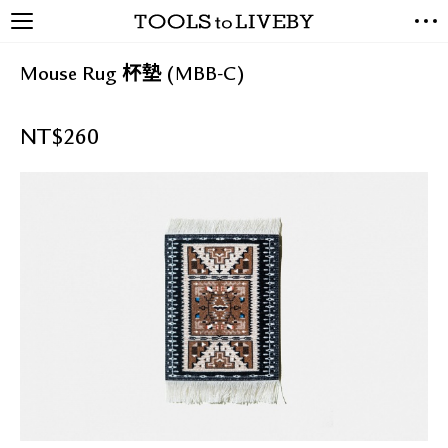
TOOLS to LIVEBY / 禮拜文房
NEW ARRIVALS
具
Mouse Rug 杯墊 (MBB-C)
EXCLUSIVES
STATIONERY
NT$
260
LIVING TOOLS
BRANDS
SALE
BLOG
關於我們
媒體報導
禮拜據點
經銷代理商
聯絡我們
關於運送