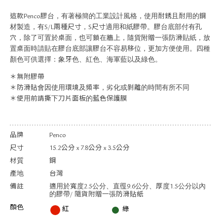
關於退換貨
這款Penco膠台，有著極簡的工業設計風格，使用耐銹且耐用的鋼
常見問題
材製造，有S/L兩種尺寸，S尺寸適用和紙膠帶。膠台底部付有孔
隱私政策
穴，除了可置於桌面，也可鎖在牆上，隨貨附贈一張防滑貼紙，放
網站地圖
置桌面時請貼在膠台底部讓膠台不容易移位，更加方便使用。四種
顏色可供選擇：象牙色、紅色、海軍藍以及綠色。
＊無附膠帶
＊防滑貼會因使用環境及頻率，劣化或剝離的時間有所不同
＊使用前請撕下刀片面板的藍色保護膜
品牌
Penco
尺寸
15.2公分 x 7.8公分 x 3.5公分
材質
鋼
產地
台灣
備註
適用於寬度2.5公分、直徑9.6公分、厚度1.5公分以內
的膠帶/ 隨貨附贈一張防滑貼紙
顏色
紅
綠