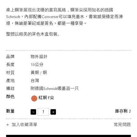
關於退換貨
桌上鋼筆展現出沈穩的書寫風格，鋼筆尖採用知名的德國
常見問題
Schmidt，內部配備Converter可以填充墨水，書寫感受穩定而滑
隱私政策
順，無論是筆記或是簽名，都是一種享受。
網站地圖
整體以精美的深色木盒包裝。
品牌
物外設計
長度
15公分
材質
黃銅 / 銅
產地
台灣
備註
附德國Schmidt吸墨器一只
顏色
紅銅 F尖
數量
庫存剩 2
加入收藏清單
常見問題