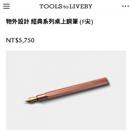
TOOLS to LIVEBY / 禮拜文房
NEW ARRIVALS
具
物外設計 經典系列桌上鋼筆 (F尖)
EXCLUSIVES
STATIONERY
NT$
5,750
LIVING TOOLS
BRANDS
SALE
BLOG
關於我們
媒體報導
禮拜據點
經銷代理商
聯絡我們
關於運送