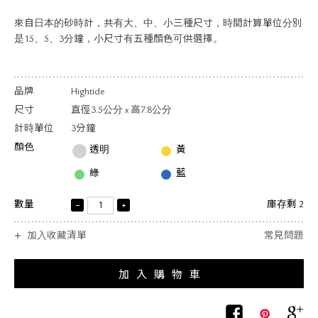
關於退換貨
來自日本的砂時計，共有大、中、小三種尺寸，時間計算單位分別
常見問題
是15、5、3分鐘，小尺寸有五種顏色可供選擇。
隱私政策
網站地圖
品牌
Hightide
尺寸
直徑3.5公分 x 高7.8公分
計時單位
3分鐘
顏色
透明
黃
綠
藍
數量
庫存剩 2
加入收藏清單
常見問題