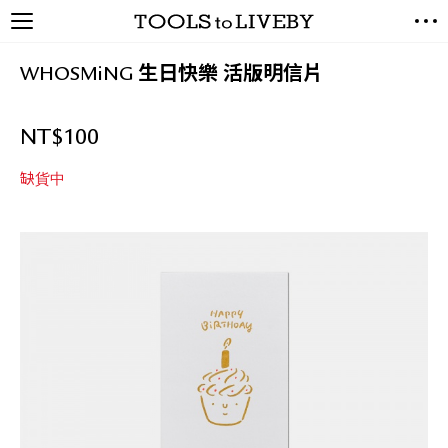
TOOLS to LIVEBY / 禮拜文房
NEW ARRIVALS
具
WHOSMiNG 生日快樂 活版明信片
EXCLUSIVES
STATIONERY
NT$
100
LIVING TOOLS
BRANDS
缺貨中
SALE
BLOG
關於我們
媒體報導
禮拜據點
經銷代理商
聯絡我們
關於運送