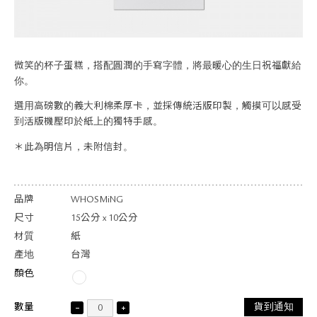
關於退換貨
常見問題
隱私政策
網站地圖
微笑的杯子蛋糕，搭配圓潤的手寫字體，將最暖心的生日祝福獻給
你。
選用高磅數的義大利棉柔厚卡，並採傳統活版印製，觸摸可以感受
到活版機壓印於紙上的獨特手感。
＊此為明信片，未附信封。
品牌
WHOSMiNG
尺寸
15公分 x 10公分
材質
紙
產地
台灣
顏色
數量
貨到通知