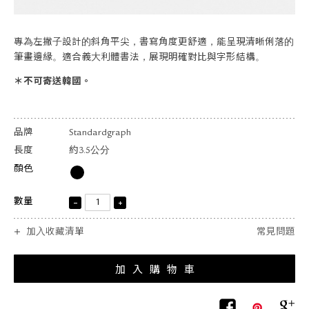
關於退換貨
常見問題
專為左撇子設計的斜角平尖，書寫角度更舒適，能呈現清晰俐落的
隱私政策
筆畫邊緣。適合義大利體書法，展現明確對比與字形結構。
網站地圖
＊不可寄送韓國。
品牌
Standardgraph
長度
約3.5公分
顏色
數量
加入收藏清單
常見問題