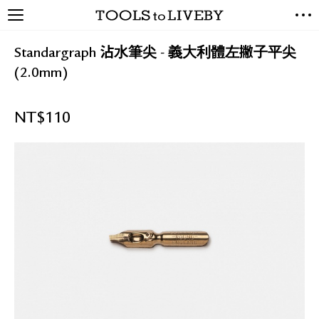
TOOLS to LIVEBY / 禮拜文房
NEW ARRIVALS
具
Standargraph 沾水筆尖 - 義大利體左撇子平尖
EXCLUSIVES
(2.0mm)
STATIONERY
LIVING TOOLS
NT$
110
BRANDS
SALE
BLOG
關於我們
媒體報導
禮拜據點
經銷代理商
聯絡我們
關於運送