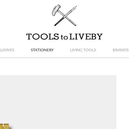
TOOLS to LIVEBY / 禮拜文房具
LUSIVES
STATIONERY
LIVING TOOLS
BRANDS