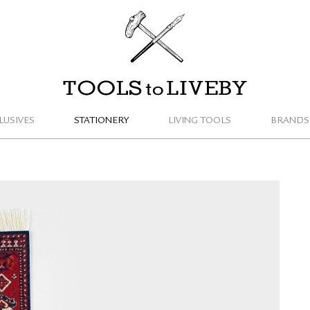
TOOLS to LIVEBY / 禮拜文房具
LUSIVES
STATIONERY
LIVING TOOLS
BRANDS