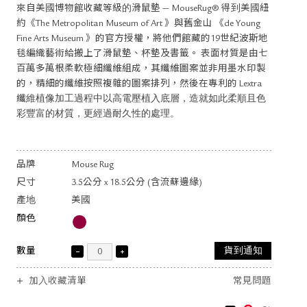
來自美國博物館收藏等級的滑鼠墊 — MouseRug® 得到美國紐
約《The Metropolitan Museum of Art 》與舊金山 《de Young
Fine Arts Museum 》的官方授權，將他們館藏的19世紀波斯地
毯編織藝術給搬上了滑鼠墊、杯墊及書籤。 表面材質是由七
百萬多萬根柔軟極細纖維組成，其纖維圖案並非用墨水印製
的，精細的纖維按照複雜的圖案排列，然後在專利的 Lextra
纖維植像加工過程中以高電壓植入底層，造就如此柔順且色
彩豐富的材質，更經過耐久性的處理。
品牌
Mouse Rug
尺寸
3.5公分 x 18.5公分 (含流蘇邊緣)
產地
美國
顏色
數量
貨到通知
加入收藏清單
常見問題