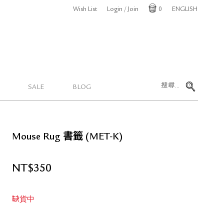
Wish List
Login / Join
0
ENGLISH
Cart
SALE
BLOG
Mouse Rug 書籤 (MET-K)
NT$
350
缺貨中