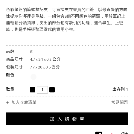
關於退換貨
色彩繽紛的箭頭標記夾，可直接夾在書頁的四邊，以最直覺的方向
常見問題
性提示你哪裡是重點。一組包含8個不同顏色的箭頭，用於筆記上
隱私政策
能輕鬆分類資訊，突出的部分也有索引的功能，適合學生、上班
網站地圖
族，也是手帳迷整理靈感的實用小物。
品牌
if.
商品尺寸
4.7 x 3.1 x 0.2 公分
包裝尺寸
7.7 x 20 x 0.3 公分
顏色
數量
庫存剩 1
加入收藏清單
常見問題