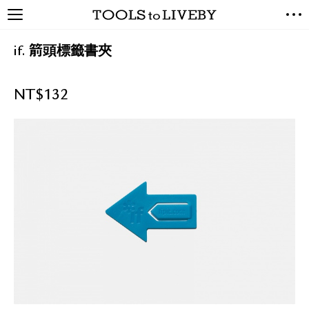
TOOLS to LIVEBY / 禮拜文房
NEW ARRIVALS
具
if. 箭頭標籤書夾
EXCLUSIVES
STATIONERY
NT$
132
LIVING TOOLS
BRANDS
SALE
BLOG
關於我們
媒體報導
禮拜據點
經銷代理商
聯絡我們
關於運送