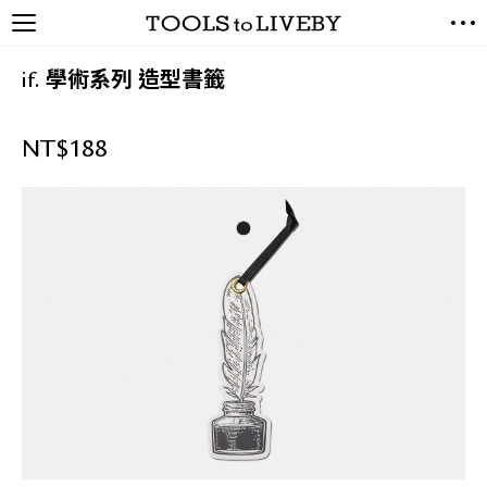
TOOLS to LIVEBY / 禮拜文房
NEW ARRIVALS
具
if. 學術系列 造型書籤
EXCLUSIVES
STATIONERY
NT$
188
LIVING TOOLS
BRANDS
SALE
BLOG
關於我們
媒體報導
禮拜據點
經銷代理商
聯絡我們
關於運送