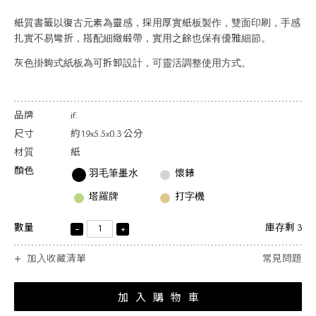
關於退換貨
紙質書籤以復古元素為靈感，採用厚實紙板製作，雙面印刷，手感
常見問題
扎實不易彎折，搭配細緻緞帶，實用之餘也保有優雅細節。
隱私政策
網站地圖
灰色掛鉤式紙板為可拆卸設計，可靈活調整使用方式。
品牌
if.
尺寸
約19x5.5x0.3 公分
材質
紙
顏色
羽毛筆墨水
懷錶
塔羅牌
打字機
數量
庫存剩 3
加入收藏清單
常見問題