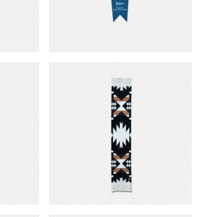
 (PSW-K)
Mouse Rug x Pendleton 書籤 (PSR-K)