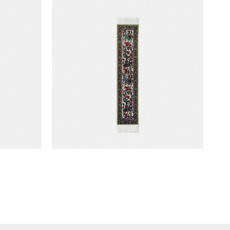
-K)
Mouse Rug 書籤 (CFP-K)