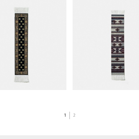
use Rug 書籤 (NCH-K)
Mouse Rug 書籤 (CSW
1
2