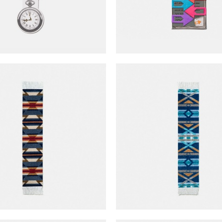
ug x Pendleton 書籤 (PWT-K)
Mouse Rug x Pendleton 書籤