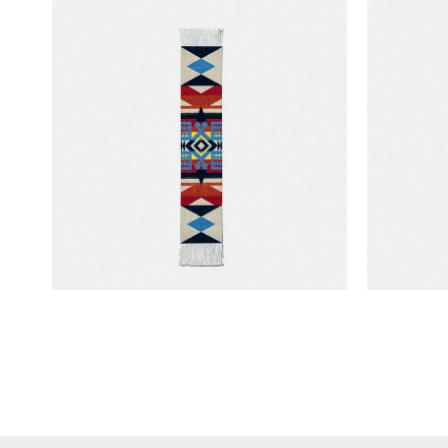
Mouse Rug x Pendleton 書籤 (PFL-K)
Mo