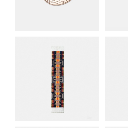
Mouse Rug x Pendleton 書籤 (PNH-K)
Mouse R