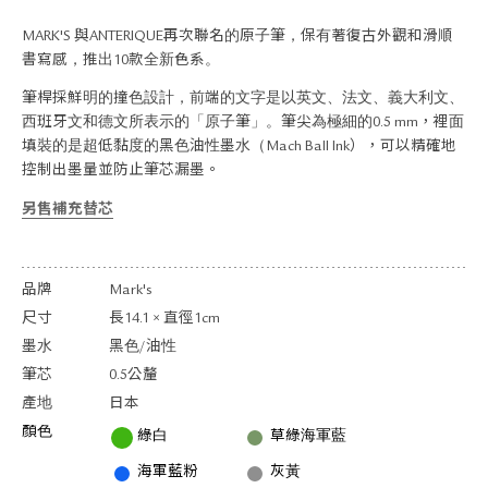
關於退換貨
MARK'S 與ANTERIQUE再次聯名的原子筆，保有著復古外觀和滑順
常見問題
書寫感，推出10款全新色系。
隱私政策
網站地圖
筆桿採鮮明的撞色設計，前端的文字是以英文、法文、義大利文、
西班牙文和德文所表示的「原子筆」。筆尖為極細的0.5 mm，裡面
填裝的是超低黏度的黑色油性墨水（Mach Ball Ink），可以精確地
控制出墨量並防止筆芯漏墨。
另售補充替芯
品牌
Mark's
尺寸
長14.1 × 直徑1cm
墨水
黑色/油性
筆芯
0.5公釐
產地
日本
顏色
綠白
草綠海軍藍
海軍藍粉
灰黃