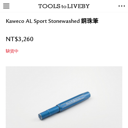
TOOLS to LIVEBY / 禮拜文房
NEW ARRIVALS
具
Kaweco AL Sport Stonewashed 鋼珠筆
EXCLUSIVES
STATIONERY
NT$
3,260
LIVING TOOLS
BRANDS
缺貨中
SALE
BLOG
關於我們
媒體報導
禮拜據點
經銷代理商
聯絡我們
關於運送