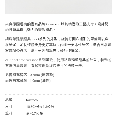
關於退換貨
常見問題
隱私政策
網站地圖
來自德國經典的書寫品牌Kaweco，以其精湛的工藝技術，設計簡
約且兼具復古魅力的筆款聞名。
鋼珠筆延續經典Sport系列的外型，旋轉打開八邊形的筆蓋可以套
在筆尾，加長整體筆身更好掌握，內附一支水性筆芯，適合日常書
寫或辦公簽名，還可另外加筆夾，輕巧便攜帶。
AL Sport Stonewashed系列筆款，使用鋁質延續經典的外型，特殊的
石洗仿舊效果，看起來像是經過歲月的洗禮一般。
另售補充替芯 - 0.7mm (原裝款)
另售補充替芯 - 1.0mm (油性)
品牌
Kaweco
尺寸
10.5公分 x 1.3公分
筆芯
黑/0.7公釐