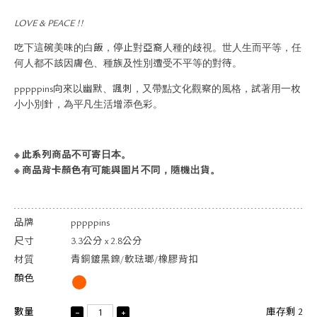
關於退換貨
LOVE & PEACE !!
常見問題
隱私政策
吃下這碗美味的白飯，停止對亞裔人種的歧視。世人生而平等，任
網站地圖
何人都不該因膚色、種族及性別遭受不平等的對待。
pppppins向來以幽默、諷刺，又帶點文化觀察的風格，試著用一枚
小小別針，為平凡生活增添色彩。
※ 此系列商品不可寄日本。
※ 商品背卡顏色有可能與圖片不同，隨機出貨。
品牌
pppppins
尺寸
3.3公分 x 2.8公分
材質
青銅鍍黑鎳/軟琺瑯/橡膠背扣
顏色
數量
庫存剩 2