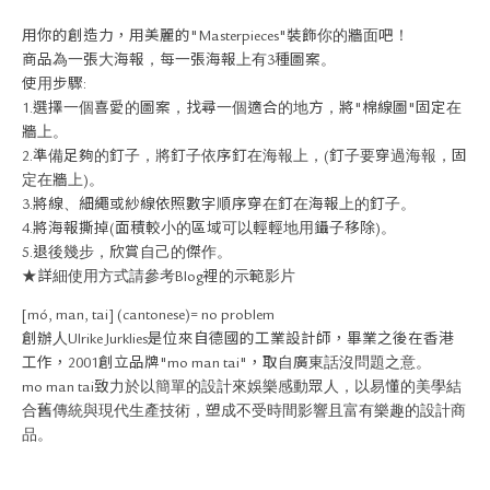
關於退換貨
用你的創造力，用美麗的"Masterpieces"裝飾你的牆面吧！
常見問題
商品為一張大海報，每一張海報上有3種圖案。
隱私政策
使用步驟:
網站地圖
1.選擇一個喜愛的圖案，找尋一個適合的地方，將"棉線圖"固定在
牆上。
2.準備足夠的釘子，將釘子依序釘在海報上，(釘子要穿過海報，固
定在牆上)。
3.將線、細繩或紗線依照數字順序穿在釘在海報上的釘子。
4.將海報撕掉(面積較小的區域可以輕輕地用鑷子移除)。
5.退後幾步，欣賞自己的傑作。
★詳細使用方式請參考Blog裡的示範影片
[mó, man, tai] (cantonese)= no problem
創辦人Ulrike Jurklies是位來自德國的工業設計師，畢業之後在香港
工作，2001創立品牌"mo man tai"，取自廣東話沒問題之意。
mo man tai致力於以簡單的設計來娛樂感動眾人，以易懂的美學結
合舊傳統與現代生產技術，塑成不受時間影響且富有樂趣的設計商
品。