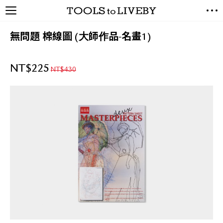
TOOLS to LIVEBY / 禮拜文房
NEW ARRIVALS
具
無問題 棉線圖 (大師作品-名畫1)
EXCLUSIVES
STATIONERY
NT$
225
NT$
430
LIVING TOOLS
BRANDS
SALE
BLOG
關於我們
媒體報導
禮拜據點
經銷代理商
聯絡我們
關於運送