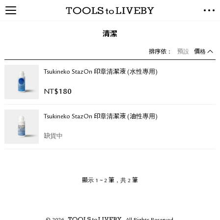
TOOLS to LIVEBY / 禮拜文房
NEW ARRIVALS
具
清潔
EXCLUSIVES
排序依：
預設
價格
STATIONERY
LIVING TOOLS
Tsukineko StazOn 印章清潔液 (水性專用)
BRANDS
NT$
180
SALE
Tsukineko StazOn 印章清潔液 (油性專用)
BLOG
缺貨中
關於我們
媒體報導
禮拜據點
顯示 1 ~ 2 筆，共 2 筆
經銷代理商
聯絡我們
關於運送