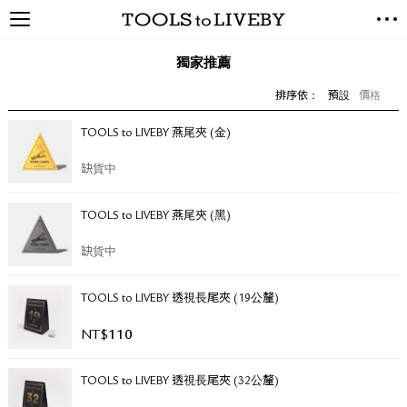
TOOLS to LIVEBY / 禮拜文房
NEW ARRIVALS
具
獨家推薦
EXCLUSIVES
排序依：
預設
價格
STATIONERY
LIVING TOOLS
TOOLS to LIVEBY 燕尾夾 (金)
BRANDS
缺貨中
SALE
TOOLS to LIVEBY 燕尾夾 (黑)
BLOG
缺貨中
關於我們
TOOLS to LIVEBY 透視長尾夾 (19公釐)
媒體報導
禮拜據點
NT$
110
經銷代理商
聯絡我們
TOOLS to LIVEBY 透視長尾夾 (32公釐)
關於運送