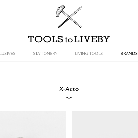
TOOLS to LIVEBY / 禮拜文房具
LUSIVES
STATIONERY
LIVING TOOLS
BRANDS
X-Acto