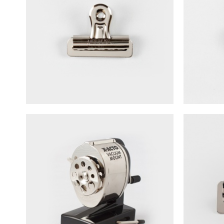
X-Acto Bulldog鬥牛犬金屬夾 NO.2
X-Act
NT$
25
X-Acto Vacuum Mount 1072削筆機
X-Act