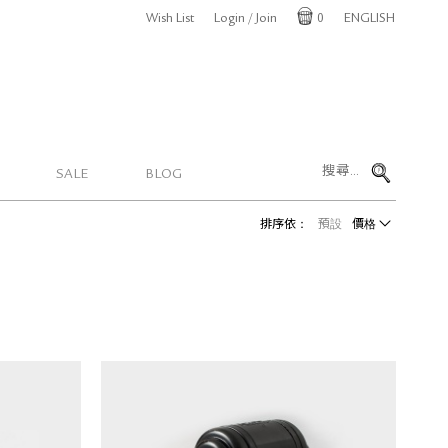
Wish List
Login / Join
0
ENGLISH
Cart
SALE
BLOG
排序依：
預設
價格