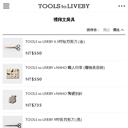
TOOLS to LIVEBY / 禮拜文房
NEW ARRIVALS
具
禮拜文房具
EXCLUSIVES
排序依：
預設
價格
STATIONERY
LIVING TOOLS
TOOLS to LIVEBY 6.5吋短刃剪刀 (金)
BRANDS
NT$
550
SALE
TOOLS to LIVEBY x NAHO 職人印章 (寵物美容師)
BLOG
NT$
550
關於我們
TOOLS to LIVEBY x NAHO 陶瓷別針
媒體報導
禮拜據點
NT$
735
經銷代理商
聯絡我們
TOOLS to LIVEBY 9吋長刃剪刀 (黑)
關於運送