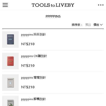
TOOLS to LIVEBY / 禮拜文房
NEW ARRIVALS
具
PPPPPINS
EXCLUSIVES
排序依：
預設
價格
STATIONERY
LIVING TOOLS
pppppins 抖抖別針
BRANDS
NT$
210
SALE
pppppins OK蹦別針
BLOG
NT$
210
關於我們
pppppins 彎彎別針
媒體報導
禮拜據點
NT$
210
經銷代理商
聯絡我們
pppppins 醉鴨別針
關於運送