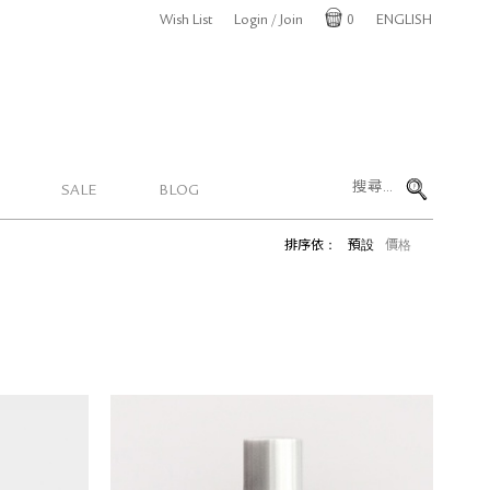
Wish List
Login / Join
0
ENGLISH
Cart
SALE
BLOG
排序依：
預設
價格