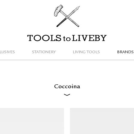
TOOLS to LIVEBY / 禮拜文房具
LUSIVES
STATIONERY
LIVING TOOLS
BRANDS
Coccoina