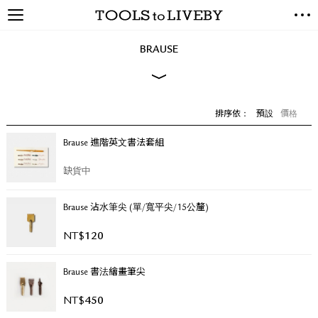
TOOLS to LIVEBY / 禮拜文房
NEW ARRIVALS
具
BRAUSE
EXCLUSIVES
STATIONERY
LIVING TOOLS
排序依：
預設
價格
BRANDS
Brause 進階英文書法套組
SALE
缺貨中
BLOG
Brause 沾水筆尖 (單/寬平尖/15公釐)
關於我們
媒體報導
NT$
120
禮拜據點
經銷代理商
Brause 書法繪畫筆尖
聯絡我們
NT$
450
關於運送