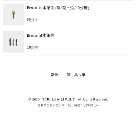
關於退換貨
Brause 沾水筆尖 (單/寬平尖/10公釐)
常見問題
隱私政策
缺貨中
網站地圖
Brause 沾水筆尖
缺貨中
顯示 1 ~ 5 筆，共 5 筆
© 2026
All Rights Reserved.
TOOLS to LIVEBY /
禮拜文房具.