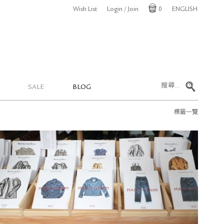
Wish List
Login / Join
0
ENGLISH
Cart
SALE
BLOG
標籤一覽