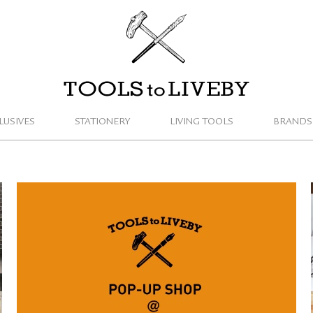
TOOLS to LIVEBY / 禮拜文房具
LUSIVES
STATIONERY
LIVING TOOLS
BRANDS