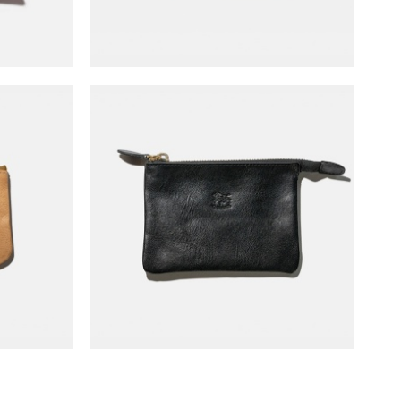
( s )
Il Bisonte Zero Wallet ( m )