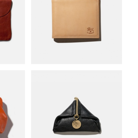
e (m)
Il Bisonte Wallet
NT$
5,800
rse
Il Bisonte Triangle Zero Wallet