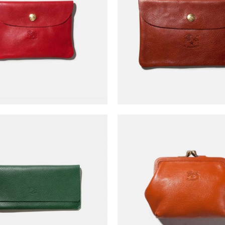
isonte Button Case (s)
Il Bisonte Button Cas
NT$
2,200
NT$
2,800
Bisonte Thin Long Clip
Il Bisonte Frame Pu