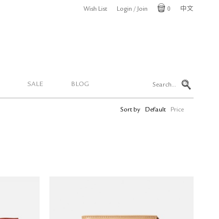
Wish List
Login / Join
0
中文
Cart
SALE
BLOG
Sort by
Default
Price