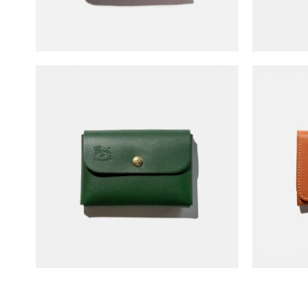
Il Bisonte Buckled Card Clip
I