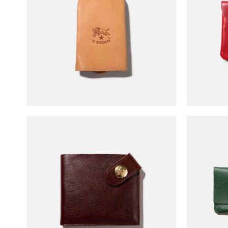
Il Bisonte Keyring
Il B
Il Bisonte Buckled Wallet
Il 